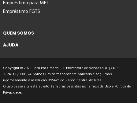
Empréstimo para MEI
Empréstimo FGTS
QUEM SOMOS
AJUDA
Copyright © 2023 Bom Pra Crédito | PP Promotora de Vendas S.A. | CNPJ.:
18.249.116/0001-24. Somos um correspondente bancário e seguimos
rigorosamente a resolução 3.954/11 do Banco Central do Brasil.
O uso desse site está sujeito às regras descritas no
Termos de Uso
e
Política de
Privacidade
.