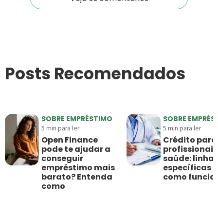
Posts Recomendados
SOBRE EMPRÉSTIMO
SOBRE EMPRÉS
5
min para ler
5
min para ler
Open Finance
Crédito para
pode te ajudar a
profissionais
conseguir
saúde: linha
empréstimo mais
específicas e
barato? Entenda
como funci
como