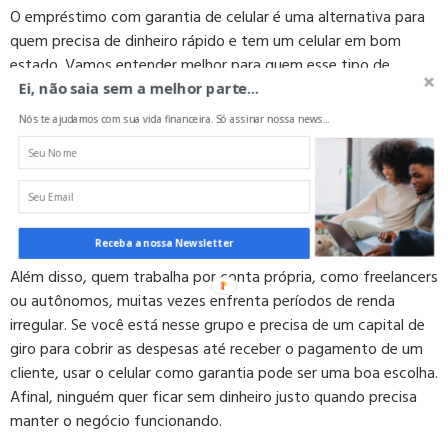
O empréstimo com garantia de celular é uma alternativa para
quem precisa de dinheiro rápido e tem um celular em bom
estado. Vamos entender melhor para quem esse tipo de
empréstimo é mais indicado.
Ei, não saia sem a melhor parte...
Nós te ajudamos com sua vida financeira. Só assinar nossa news...
Imagine que você teve uma emergência, como um gasto
médico inesperado ou o carro quebrou. Nessas horas, o crédito
rápido pode ser uma solução eficiente. Com o celular como
garantia, o processo fica bem mais ágil, e você consegue o
dinheiro sem muita demora.
Receba a nossa Newsletter
Além disso, quem trabalha por conta própria, como freelancers
ou autônomos, muitas vezes enfrenta períodos de renda
irregular. Se você está nesse grupo e precisa de um capital de
giro para cobrir as despesas até receber o pagamento de um
cliente, usar o celular como garantia pode ser uma boa escolha.
Afinal, ninguém quer ficar sem dinheiro justo quando precisa
manter o negócio funcionando.