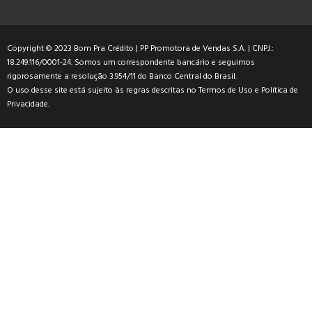
Copyright © 2023 Bom Pra Crédito | PP Promotora de Vendas S.A. | CNPJ.:
18.249.116/0001-24. Somos um correspondente bancário e seguimos
rigorosamente a resolução 3.954/11 do Banco Central do Brasil.
O uso desse site está sujeito às regras descritas no
Termos de Uso
e
Política de
Privacidade
.