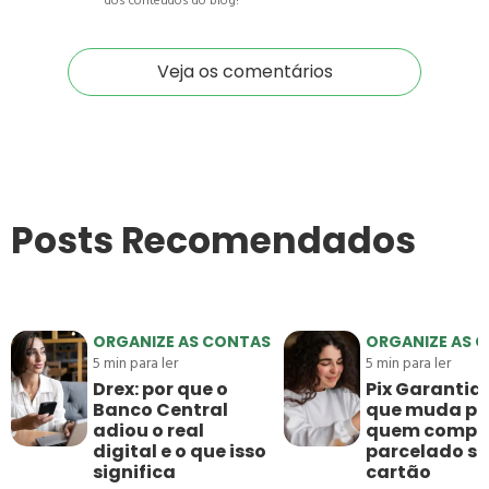
dos conteúdos do blog!
Veja os comentários
Posts Recomendados
ORGANIZE AS CONTAS
ORGANIZE AS 
5
min para ler
5
min para ler
Drex: por que o
Pix Garantido
Banco Central
que muda pa
adiou o real
quem compr
digital e o que isso
parcelado s
significa
cartão