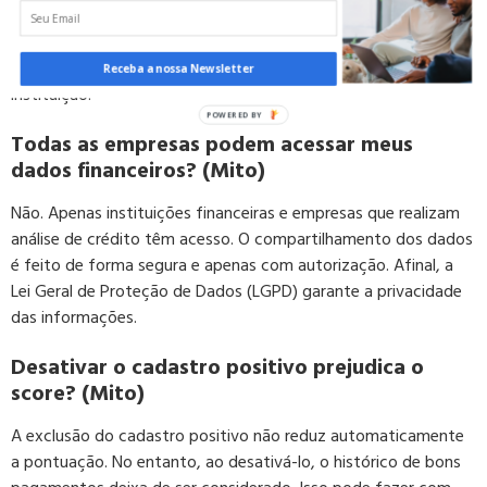
aprovação. As instituições financeiras consideram outros
fatores, como renda e histórico de inadimplência. Mesmo com
um bom score, a concessão de crédito depende da política da
Receba a nossa Newsletter
instituição.
Todas as empresas podem acessar meus
dados financeiros? (Mito)
Não. Apenas instituições financeiras e empresas que realizam
análise de crédito têm acesso. O compartilhamento dos dados
é feito de forma segura e apenas com autorização. Afinal, a
Lei Geral de Proteção de Dados (LGPD) garante a privacidade
das informações.
Desativar o cadastro positivo prejudica o
score? (Mito)
A exclusão do cadastro positivo não reduz automaticamente
a pontuação. No entanto, ao desativá-lo, o histórico de bons