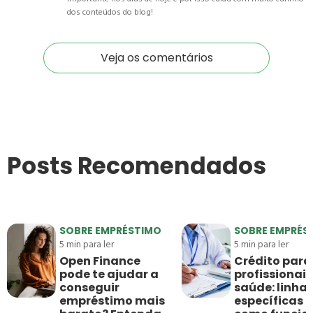
dos conteúdos do blog!
Veja os comentários
Posts Recomendados
SOBRE EMPRÉSTIMO
SOBRE EMPRÉS
5
min para ler
5
min para ler
Open Finance
Crédito para
pode te ajudar a
profissionais
conseguir
saúde: linha
empréstimo mais
específicas e