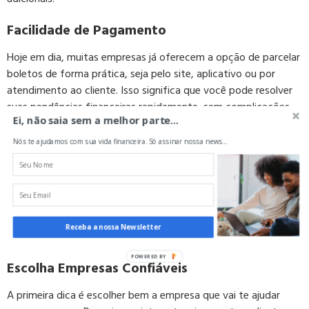
Facilidade de Pagamento
Hoje em dia, muitas empresas já oferecem a opção de parcelar
boletos de forma prática, seja pelo site, aplicativo ou por
atendimento ao cliente. Isso significa que você pode resolver
suas pendências financeiras rapidamente, sem complicações.
Ei, não saia sem a melhor parte...
É Seguro Parcelar Boletos?
Nós te ajudamos com sua vida financeira. Só assinar nossa news...
Além de entender como parcelar boleto, outra etapa
fundamental é garantir que esse procedimento seja seguro.
Podemos adiantar que a resposta para esta pergunta é sim! No
entanto, assim como qualquer outra transação financeira,
Receba a nossa Newsletter
necessita de cuidados.
Escolha Empresas Confiáveis
A primeira dica é escolher bem a empresa que vai te ajudar