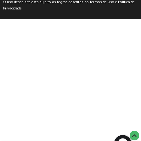
O uso desse site está sujeito às regras descritas no
Termos de Uso
e
Política de
Privacidade
.