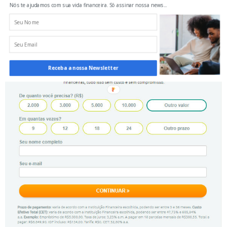
Descubra já suas opções de crédito para realizar aquilo que
Nós te ajudamos com sua vida financeira. Só assinar nossa news...
você precisa:
Receba a nossa Newsletter