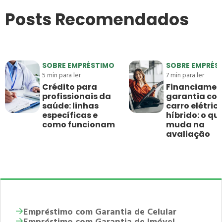
Posts Recomendados
SOBRE EMPRÉSTIMO
SOBRE EMPRÉS
5
min para ler
7
min para ler
Crédito para
Financiamen
profissionais da
garantia co
saúde: linhas
carro elétric
específicas e
híbrido: o qu
como funcionam
muda na
avaliação
Empréstimo com Garantia de Celular
Empréstimo com Garantia de Imóvel