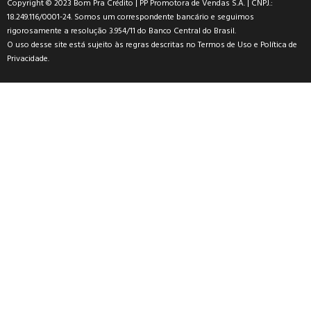
Copyright © 2023 Bom Pra Crédito | PP Promotora de Vendas S.A. | CNPJ.:
18.249.116/0001-24. Somos um correspondente bancário e seguimos
rigorosamente a resolução 3.954/11 do Banco Central do Brasil.
O uso desse site está sujeito às regras descritas no
Termos de Uso
e
Política de
Privacidade
.