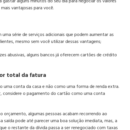
na gastar alguns minutos do seu dia para negociar os valores
 mais vantajosas para você.
m uma série de serviços adicionais que podem aumentar as
lientes, mesmo sem você utilizar dessas vantagens;
ezes abusivas, alguns bancos já oferecem cartões de crédito
r total da fatura
mo uma conta da casa e não como uma forma de renda extra.
ar, considere o pagamento do cartão como uma conta
a no orçamento, algumas pessoas acabam recorrendo ao
a saída pode até parecer uma boa solução imediata, mas, a
 que o restante da dívida passa a ser renegociado com taxas