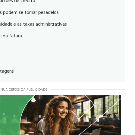
artões de crédito
as podem se tornar pesadelos
idade e as taxas administrativas
l da fatura
ntagens
INUA DEPOIS DA PUBLICIDADE