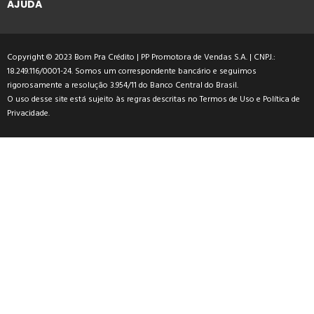
AJUDA
Copyright © 2023 Bom Pra Crédito | PP Promotora de Vendas S.A. | CNPJ.:
18.249.116/0001-24. Somos um correspondente bancário e seguimos
rigorosamente a resolução 3.954/11 do Banco Central do Brasil.
O uso desse site está sujeito às regras descritas no
Termos de Uso
e
Política de
Privacidade
.