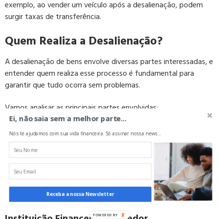
exemplo, ao vender um veículo após a desalienação, podem
surgir taxas de transferência.
Quem Realiza a Desalienação?
A desalienação de bens envolve diversas partes interessadas, e
entender quem realiza esse processo é fundamental para
garantir que tudo ocorra sem problemas.
Vamos analisar as principais partes envolvidas:
Ei, não saia sem a melhor parte...
Proprietário do Bem
Nós te ajudamos com sua vida financeira. Só assinar nossa news...
O proprietário do bem é a parte central no processo. É essa
pessoa que possui o interesse em liberar o bem de qualquer
ônus financeiro e ganhar a posse plena do ativo. O proprietário
é responsável por garantir que todos os passos sejam seguidos
corretamente.
Receba a nossa Newsletter
Instituição Financeira ou Credor