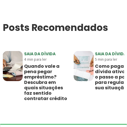
Posts Recomendados
SAIA DA DÍVIDA
SAIA DA DÍVIDA
4
min para ler
5
min para ler
Quando vale a
Como pagar
pena pegar
dívida ativa:
empréstimo?
o passo a pa
Descubra em
para regular
quais situações
sua situação
faz sentido
contratar crédito