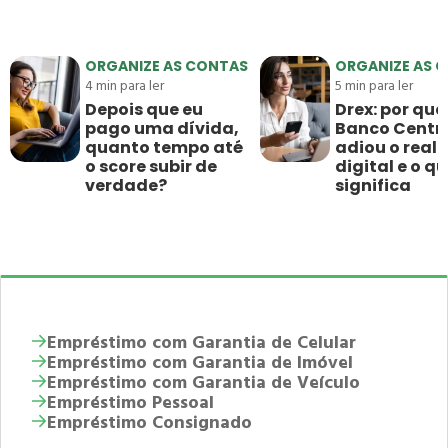
ORGANIZE AS CONTAS
ORGANIZE AS 
4
min para ler
5
min para ler
Depois que eu
Drex: por que
pago uma dívida,
Banco Centr
quanto tempo até
adiou o real
o score subir de
digital e o qu
verdade?
significa
Empréstimo com Garantia de Celular
Empréstimo com Garantia de Imóvel
Empréstimo com Garantia de Veículo
Empréstimo Pessoal
Empréstimo Consignado