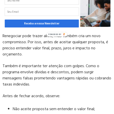
difícil de manter.
Cuidados antes de fechar acordo no
novo Desenrola
Receba a nossa Newsletter
Renegociar pode trazer alívio, mas também cria um novo
compromisso. Por isso, antes de aceitar qualquer proposta, é
preciso entender valor final, prazo, juros e impacto no
orçamento.
Também é importante ter atenção com golpes. Como o
programa envolve dívidas e descontos, podem surgir
mensagens falsas prometendo vantagens rápidas ou cobrando
taxas indevidas.
Antes de fechar acordo, observe:
Não aceite proposta sem entender o valor final;