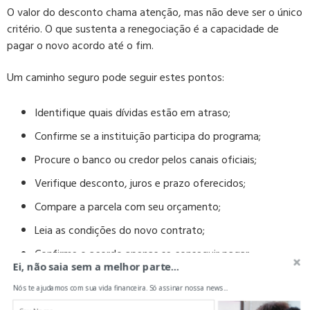
O valor do desconto chama atenção, mas não deve ser o único
critério. O que sustenta a renegociação é a capacidade de
pagar o novo acordo até o fim.
Um caminho seguro pode seguir estes pontos:
Identifique quais dívidas estão em atraso;
Confirme se a instituição participa do programa;
Procure o banco ou credor pelos canais oficiais;
Verifique desconto, juros e prazo oferecidos;
Compare a parcela com seu orçamento;
Leia as condições do novo contrato;
Confirme o acordo apenas se conseguir pagar.
Ei, não saia sem a melhor parte...
Se a parcela não couber na renda, tente negociar outra
Nós te ajudamos com sua vida financeira. Só assinar nossa news...
condição. Um acordo possível vale mais do que uma promessa