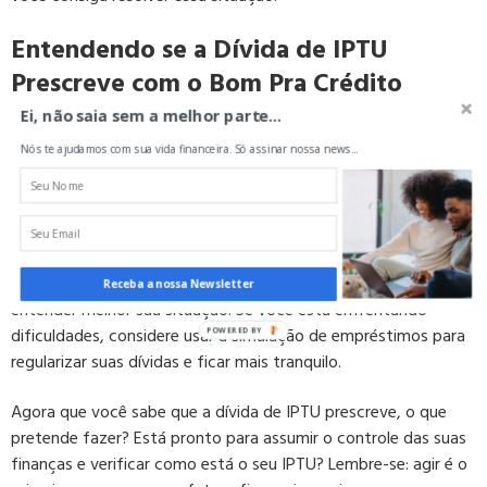
Entendendo se a Dívida de IPTU
Prescreve com o Bom Pra Crédito
Ei, não saia sem a melhor parte...
Você descobriu que a dívida de IPTU prescreve após cinco
Nós te ajudamos com sua vida financeira. Só assinar nossa news...
anos, o que pode ser um alívio para muitos. Entender isso é
crucial para planejar melhor suas finanças e evitar surpresas
desagradáveis.
O
Bom Pra Crédito
está aqui para ajudar! Com informações e
soluções financeiras, a plataforma pode ser sua aliada para
Receba a nossa Newsletter
entender melhor sua situação. Se você está enfrentando
dificuldades, considere usar a simulação de empréstimos para
POWERED BY
regularizar suas dívidas e ficar mais tranquilo.
Agora que você sabe que a dívida de IPTU prescreve, o que
pretende fazer? Está pronto para assumir o controle das suas
finanças e verificar como está o seu IPTU? Lembre-se: agir é o