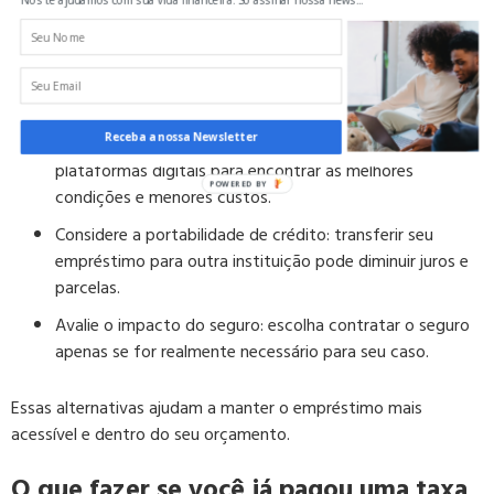
Negocie diretamente com a instituição financeira:
pergunte sobre isenção ou redução da taxa de abertura
de crédito.
Receba a nossa Newsletter
Compare ofertas antes de fechar negócio:
use
plataformas digitais para encontrar as melhores
condições e menores custos.
Considere a portabilidade de crédito:
transferir seu
empréstimo para outra instituição pode diminuir juros e
parcelas.
Avalie o impacto do seguro:
escolha contratar o seguro
apenas se for realmente necessário para seu caso.
Essas alternativas ajudam a manter o empréstimo mais
acessível e dentro do seu orçamento.
O que fazer se você já pagou uma taxa