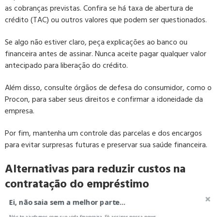
as cobranças previstas. Confira se há taxa de abertura de
crédito (TAC) ou outros valores que podem ser questionados.
Se algo não estiver claro, peça explicações ao banco ou
financeira antes de assinar. Nunca aceite pagar qualquer valor
antecipado para liberação do crédito.
Além disso, consulte órgãos de defesa do consumidor, como o
Procon, para saber seus direitos e confirmar a idoneidade da
empresa.
Por fim, mantenha um controle das parcelas e dos encargos
para evitar surpresas futuras e preservar sua saúde financeira.
Alternativas para reduzir custos na
contratação do empréstimo
Ei, não saia sem a melhor parte...
Para evitar surpresas e diminuir as despesas, veja algumas
estratégias úteis:
Nós te ajudamos com sua vida financeira. Só assinar nossa news...