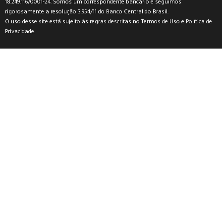
18.249.116/0001-24. Somos um correspondente bancário e seguimos
rigorosamente a resolução 3.954/11 do Banco Central do Brasil.
O uso desse site está sujeito às regras descritas no
Termos de Uso
e
Política de
Privacidade
.