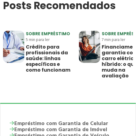
Posts Recomendados
SOBRE EMPRÉSTIMO
SOBRE EMPRÉS
5
min para ler
7
min para ler
Crédito para
Financiamen
profissionais da
garantia co
saúde: linhas
carro elétric
específicas e
híbrido: o qu
como funcionam
muda na
avaliação
Empréstimo com Garantia de Celular
Empréstimo com Garantia de Imóvel
Empréstimo com Garantia de Veículo