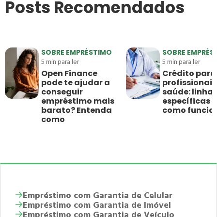
Posts Recomendados
SOBRE EMPRÉSTIMO
SOBRE EMPRÉS
5
min para ler
5
min para ler
Open Finance
Crédito para
pode te ajudar a
profissionais
conseguir
saúde: linha
empréstimo mais
específicas e
barato? Entenda
como funci
como
Empréstimo com Garantia de Celular
Empréstimo com Garantia de Imóvel
Empréstimo com Garantia de Veículo