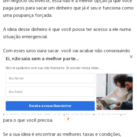
um negócio ou investir, essa não é a melhor opção já que você
paga juros para sacar um dinheiro que já é seu e funciona como
uma poupança forçada.
A ideia desse dinheiro é que você possa ter acesso a ele numa
situação emergencial.
Com esses juros para sacar, você vai acabar não conseguindo
rendimentos que superem os gastos que você terá com o
Ei, não saia sem a melhor parte...
crédito.
Nós te ajudamos com sua vida financeira. Só assinar nossa news...
Por isso, desconsidere para casos de investimentos.
Quais as suas alternativas?
Em casos como esses últimos de desvantagem, nem tudo está
Receba a nossa Newsletter
perdido. No mundo das finanças existe sempre uma solução
para o que você precisa.
Se a sua ideia é encontrar as melhores taxas e condições,