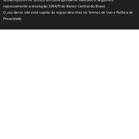
18.249.116/0001-24. Somos um correspondente bancário e seguimos
rigorosamente a resolução 3.954/11 do Banco Central do Brasil.
O uso desse site está sujeito às regras descritas no
Termos de Uso
e
Política de
Privacidade
.