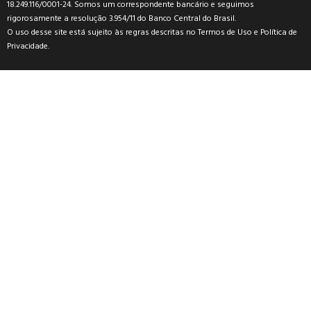
18.249.116/0001-24. Somos um correspondente bancário e seguimos
rigorosamente a resolução 3.954/11 do Banco Central do Brasil.
O uso desse site está sujeito às regras descritas no
Termos de Uso
e
Política de
Privacidade
.