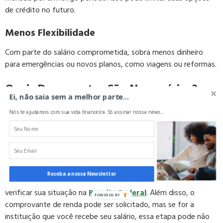
de crédito no futuro.
Menos Flexibilidade
Com parte do salário comprometida, sobra menos dinheiro
para emergências ou novos planos, como viagens ou reformas.
Quais Documentos São Necessários?
Ei, não saia sem a melhor parte...
Pedir um empréstimo consignado privado pode ser mais fácil
Nós te ajudamos com sua vida financeira. Só assinar nossa news...
quando você sabe quais documentos precisa ter em mãos.
Tudo começa com seu documento de identidade. É só
apresentar o RG ou a CNH, qualquer um que tenha foto e
mostre quem você é.
Receba a nossa Newsletter
Outro documento importante é o CPF. Ele ajuda o banco a
verificar sua situação na
Receita Federal
. Além disso, o
comprovante de renda pode ser solicitado, mas se for a
instituição que você recebe seu salário, essa etapa pode não