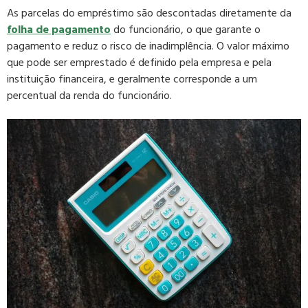
As parcelas do empréstimo são descontadas diretamente da
folha de pagamento
do funcionário, o que garante o
pagamento e reduz o risco de inadimplência. O valor máximo
que pode ser emprestado é definido pela empresa e pela
instituição financeira, e geralmente corresponde a um
percentual da renda do funcionário.