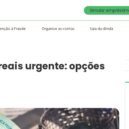
Simular empréstimo
enção à Fraude
Organize as contas
Saia da dívida
eais urgente: opções