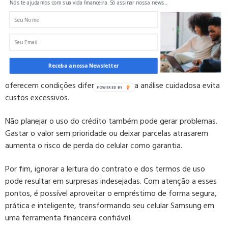
ao contratar o empréstimo com garantia de celular Samsung,
Nós te ajudamos com sua vida financeira. Só assinar nossa news...
comprometendo o benefício da operação. Um dos mais
comuns é não conferir se a instituição é regulamentada pelo
Banco Central, o que pode gerar riscos desnecessários.
Outro erro frequente é aceitar taxas ou prazos sem comparar
Receba a nossa Newsletter
com outras opções disponíveis. Plataformas digitais e bancos
oferecem condições diferentes, e uma análise cuidadosa evita
custos excessivos.
Não planejar o uso do crédito também pode gerar problemas.
Gastar o valor sem prioridade ou deixar parcelas atrasarem
aumenta o risco de perda do celular como garantia.
Por fim, ignorar a leitura do contrato e dos termos de uso
pode resultar em surpresas indesejadas. Com atenção a esses
pontos, é possível aproveitar o empréstimo de forma segura,
prática e inteligente, transformando seu celular Samsung em
uma ferramenta financeira confiável.