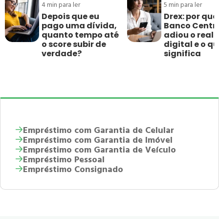
4
min para ler
5
min para ler
Depois que eu
Drex: por que
pago uma dívida,
Banco Centr
quanto tempo até
adiou o real
o score subir de
digital e o qu
verdade?
significa
Empréstimo com Garantia de Celular
Empréstimo com Garantia de Imóvel
Empréstimo com Garantia de Veículo
Empréstimo Pessoal
Empréstimo Consignado