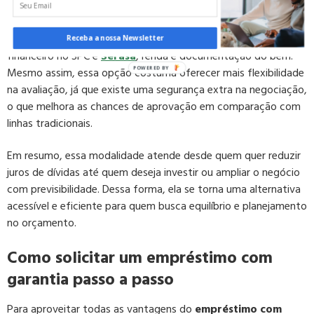
organizar a vida financeira ou impulsionar um plano importante.
Além disso, é comum que instituições analisem histórico
Receba a nossa Newsletter
financeiro no SPC e
Serasa
, renda e documentação do bem.
Mesmo assim, essa opção costuma oferecer mais flexibilidade
na avaliação, já que existe uma segurança extra na negociação,
o que melhora as chances de aprovação em comparação com
linhas tradicionais.
Em resumo, essa modalidade atende desde quem quer reduzir
juros de dívidas até quem deseja investir ou ampliar o negócio
com previsibilidade. Dessa forma, ela se torna uma alternativa
acessível e eficiente para quem busca equilíbrio e planejamento
no orçamento.
Como solicitar um empréstimo com
garantia passo a passo
Para aproveitar todas as vantagens do
empréstimo com