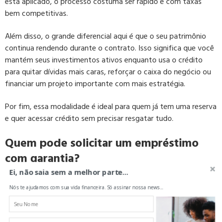
está aplicado, o processo costuma ser rápido e com taxas
bem competitivas.
Além disso, o grande diferencial aqui é que o seu patrimônio
continua rendendo durante o contrato. Isso significa que você
mantém seus investimentos ativos enquanto usa o crédito
para quitar dívidas mais caras, reforçar o caixa do negócio ou
financiar um projeto importante com mais estratégia.
Por fim, essa modalidade é ideal para quem já tem uma reserva
e quer acessar crédito sem precisar resgatar tudo.
Quem pode solicitar um empréstimo
com garantia?
Ei, não saia sem a melhor parte...
Qualquer pessoa que possua um bem elegível e comprove
Nós te ajudamos com sua vida financeira. Só assinar nossa news...
capacidade de pagamento pode solicitar um
empréstimo
com garantia
. Isso inclui quem tem imóvel, veículo quitado ou
investimentos e busca uma solução mais econômica para