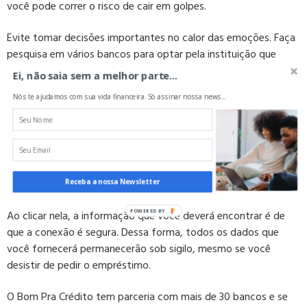
você pode correr o risco de cair em golpes.
Evite tomar decisões importantes no calor das emoções. Faça
pesquisa em vários bancos para optar pela instituição que
oferece os melhores serviços e condições de pagamento. Caso
Ei, não saia sem a melhor parte...
opte pelo
empréstimo pessoal online
, o cuidado deve ser
Nós te ajudamos com sua vida financeira. Só assinar nossa news...
redobrado.
Só solicite esse tipo de serviço em site com certificado de
segurança válido. Isso pode ser identificado na imagem de um
pequeno cadeado que fica no lado esquerdo do endereço da
página.
Receba a nossa Newsletter
Ao clicar nela, a informação que você deverá encontrar é de
POWERED BY
que a conexão é segura. Dessa forma, todos os dados que
você fornecerá permanecerão sob sigilo, mesmo se você
desistir de pedir o empréstimo.
O Bom Pra Crédito tem parceria com mais de 30 bancos e se