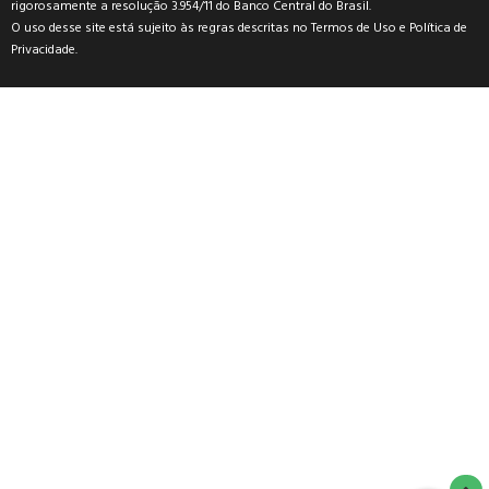
rigorosamente a resolução 3.954/11 do Banco Central do Brasil.
O uso desse site está sujeito às regras descritas no
Termos de Uso
e
Política de
Privacidade
.