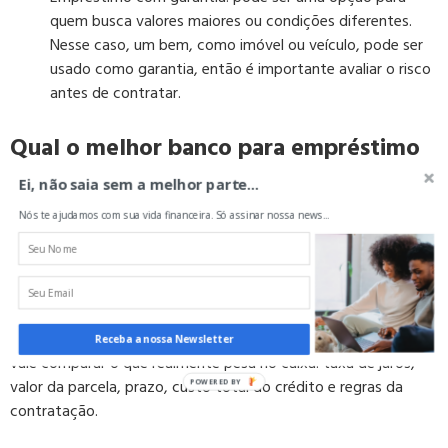
quem busca valores maiores ou condições diferentes.
Nesse caso, um bem, como imóvel ou veículo, pode ser
usado como garantia, então é importante avaliar o risco
antes de contratar.
Qual o melhor banco para empréstimo
de capital de giro?
Ei, não saia sem a melhor parte...
Nós te ajudamos com sua vida financeira. Só assinar nossa news...
Não existe um único melhor banco para empréstimo de capital
de giro. A melhor opção depende do perfil do negócio, do valor
que a empresa precisa, do prazo de pagamento, do
faturamento e das condições oferecidas em cada proposta.
Por isso, em vez de escolher apenas pelo nome da instituição,
Receba a nossa Newsletter
vale comparar o que realmente pesa no caixa: taxa de juros,
valor da parcela, prazo, custo total do crédito e regras da
contratação.