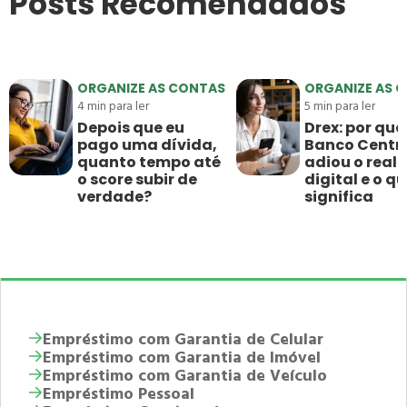
Posts Recomendados
ORGANIZE AS CONTAS
ORGANIZE AS 
4
min para ler
5
min para ler
Depois que eu
Drex: por que
pago uma dívida,
Banco Centr
quanto tempo até
adiou o real
o score subir de
digital e o qu
verdade?
significa
Empréstimo com Garantia de Celular
Empréstimo com Garantia de Imóvel
Empréstimo com Garantia de Veículo
Empréstimo Pessoal