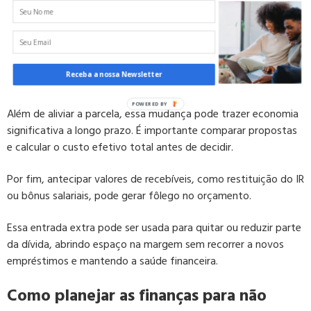
valores e prazos para reduzir o impacto mensal sem perder o
controle das finanças. Essa ação evita atrasos e protege o
histórico de crédito.
Outra possibilidade é a portabilidade de crédito, que transfere
Receba a nossa Newsletter
o saldo para outra instituição com taxas de juros menores.
Além de aliviar a parcela, essa mudança pode trazer economia
significativa a longo prazo. É importante comparar propostas
e calcular o custo efetivo total antes de decidir.
Por fim, antecipar valores de recebíveis, como restituição do IR
ou bônus salariais, pode gerar fôlego no orçamento.
Essa entrada extra pode ser usada para quitar ou reduzir parte
da dívida, abrindo espaço na margem sem recorrer a novos
empréstimos e mantendo a saúde financeira.
Como planejar as finanças para não