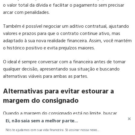
o valor total da dívida e facilitar o pagamento sem precisar
arcar com penalidades.
Também é possível negociar um aditivo contratual, ajustando
valores e prazos para que o contrato continue ativo, mas
adaptado à sua nova realidade financeira. Assim, você mantém
o histórico positivo e evita prejuízos maiores.
O ideal é sempre conversar com a financeira antes de tomar
qualquer decisão, apresentando sua situação e buscando
alternativas viáveis para ambas as partes.
Alternativas para evitar estourar a
margem do consignado
Quando a margem do consignado está no limite, buscar
alternativas pode evitar que a situação se agrave. Uma das
Ei, não saia sem a melhor parte...
opções é a renegociação de dívidas, que permite ajustar
Nós te ajudamos com sua vida financeira. Só assinar nossa news...