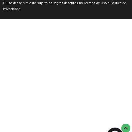
O uso desse site está sujeito às regras descritas no
Termos de Uso
e
Política de
Privacidade
.