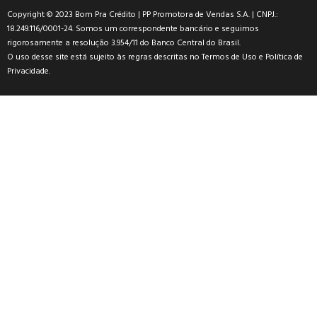
Copyright © 2023 Bom Pra Crédito | PP Promotora de Vendas S.A. | CNPJ.:
18.249.116/0001-24. Somos um correspondente bancário e seguimos
rigorosamente a resolução 3.954/11 do Banco Central do Brasil.
O uso desse site está sujeito às regras descritas no
Termos de Uso
e
Política de
Privacidade
.