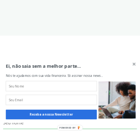
Aprenda sobre finanças
Ei, não saia sem a melhor parte...
Nós te ajudamos com sua vida financeira. Só assinar nossa news...
Nós te ajudamos com sua vida financeira. Só
assinar nossa news...
Receba a nossa Newsletter
Seu nome
POWERED BY