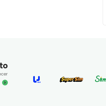
to
ecer