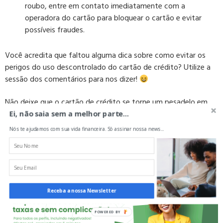
roubo, entre em contato imediatamente com a
operadora do cartão para bloquear o cartão e evitar
possíveis fraudes.
Você acredita que faltou alguma dica sobre como evitar os
perigos do uso descontrolado do cartão de crédito? Utilize a
sessão dos comentários para nos dizer!
Não deixe que o cartão de crédito se torne um pesadelo em
sua vida financeira. Com o
Bom Pra Crédito
, você pode
Ei, não saia sem a melhor parte...
encontrar as melhores soluções para organizar suas finanças e
Nós te ajudamos com sua vida financeira. Só assinar nossa news...
evitar dívidas desnecessárias. Acesse nosso site e confira
nossas opções de
empréstimos
com juros baixos e condições
flexíveis. Conte com a gente para cuidar da sua saúde
financeira!
Receba a nossa Newsletter
POWERED BY