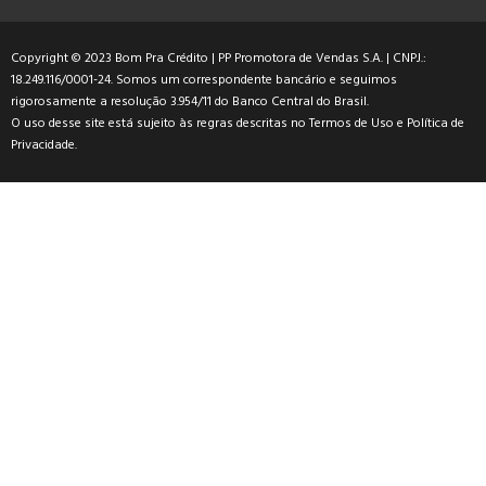
Copyright © 2023 Bom Pra Crédito | PP Promotora de Vendas S.A. | CNPJ.:
18.249.116/0001-24. Somos um correspondente bancário e seguimos
rigorosamente a resolução 3.954/11 do Banco Central do Brasil.
O uso desse site está sujeito às regras descritas no
Termos de Uso
e
Política de
Privacidade
.