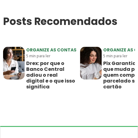
Posts Recomendados
ORGANIZE AS CONTAS
ORGANIZE AS 
5
min para ler
5
min para ler
Drex: por que o
Pix Garantido
Banco Central
que muda pa
adiou o real
quem compr
digital e o que isso
parcelado s
significa
cartão