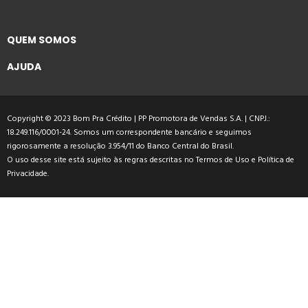
QUEM SOMOS
AJUDA
Copyright © 2023 Bom Pra Crédito | PP Promotora de Vendas S.A. | CNPJ.:
18.249.116/0001-24. Somos um correspondente bancário e seguimos
rigorosamente a resolução 3.954/11 do Banco Central do Brasil.
O uso desse site está sujeito às regras descritas no
Termos de Uso
e
Política de
Privacidade
.