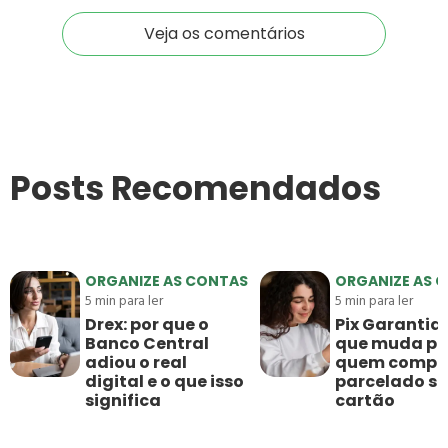
Veja os comentários
Posts Recomendados
ORGANIZE AS CONTAS
ORGANIZE AS 
5
min para ler
5
min para ler
Drex: por que o
Pix Garantido
Banco Central
que muda pa
adiou o real
quem compr
digital e o que isso
parcelado s
significa
cartão