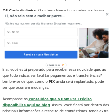
QR Code dinâmico
: O sistema liberará um código exclusivo
para cada transação e permitirá que a gente inclua
Ei, não saia sem a melhor parte...
informações a respeito da identificação do recebedor. Dessa
Nós te ajudamos com sua vida financeira. Só assinar nossa news...
forma, será possível impedir desvios de dinheiro, por exemplo.
QR Code estático:
Nesse caso, o
PIX
liberará um único
código que valerá para diversas operações. Por meio dele, as
transações poderão ser realizadas com valor fixo ou
Receba a nossa Newsletter
especificado pelo pagador.
E aí, você está preparado para receber essa novidade que, ao
que tudo indica, vai facilitar pagamentos e transferências?
Lembre-se de que, como o
PIX
ainda será implantado, pode
ser que ocorram mudanças.
Acompanhe os
conteúdos que o Bom Pra Crédito
disponibiliza aqui no blog
. Assim, você ficará por dentro das
principais informações a respeito de empréstimos, renda extra,