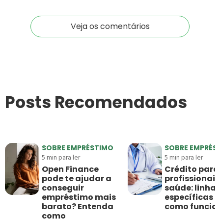
Veja os comentários
Posts Recomendados
SOBRE EMPRÉSTIMO
SOBRE EMPRÉS
5
min para ler
5
min para ler
Open Finance
Crédito para
pode te ajudar a
profissionais
conseguir
saúde: linha
empréstimo mais
específicas e
barato? Entenda
como funci
como