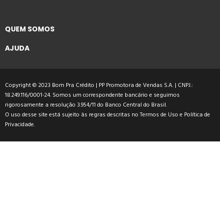
QUEM SOMOS
AJUDA
Copyright © 2023 Bom Pra Crédito | PP Promotora de Vendas S.A. | CNPJ.:
18.249.116/0001-24. Somos um correspondente bancário e seguimos
rigorosamente a resolução 3.954/11 do Banco Central do Brasil.
O uso desse site está sujeito às regras descritas no
Termos de Uso
e
Política de
Privacidade
.