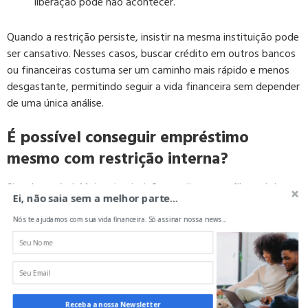
liberação pode não acontecer.
Quando a restrição persiste, insistir na mesma instituição pode
ser cansativo. Nesses casos, buscar crédito em outros bancos
ou financeiras costuma ser um caminho mais rápido e menos
desgastante, permitindo seguir a vida financeira sem depender
de uma única análise.
É possível conseguir empréstimo
mesmo com restrição interna?
Sim, é possível. Muitas instituições avaliam o perfil atual do
Ei, não saia sem a melhor parte...
cliente, mesmo quando existe
restrição interna
em outro
banco. Renda comprovada, estabilidade financeira e
Nós te ajudamos com sua vida financeira. Só assinar nossa news...
capacidade de pagamento costumam pesar mais do que um
histórico interno antigo.
Modalidades como empréstimo pessoal, consignado ou
crédito com garantia costumam ter análises mais flexíveis. Isso
Receba a nossa Newsletter