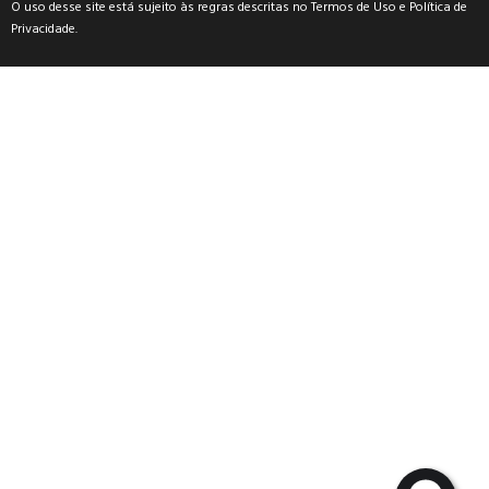
O uso desse site está sujeito às regras descritas no
Termos de Uso
e
Política de
Privacidade
.