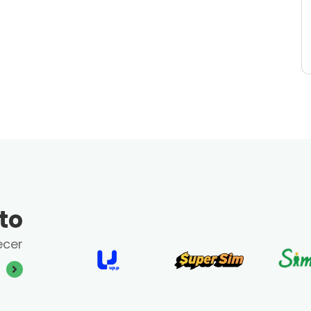
to
ecer