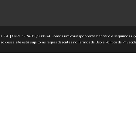
 S.A. | CNPJ.: 18.249.116/0001-24. Somos um correspondente bancário e seguimos rigo
so desse site está sujeito às regras descritas no
Termos de Uso
e
Política de Privacid