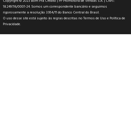
Copyright © 2023 Bom Pra Crédito | PP Promotora de Vendas S.A. | CNPJ.:
18.249.116/0001-24. Somos um correspondente bancário e seguimos
rigorosamente a resolução 3.954/11 do Banco Central do Brasil.
O uso desse site está sujeito às regras descritas no
Termos de Uso
e
Política de
Privacidade
.