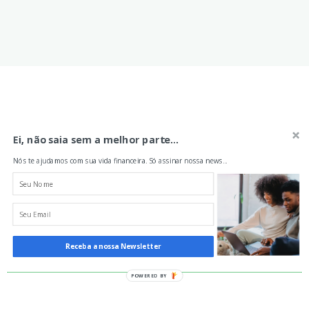
Aprenda sobre finanças
Ei, não saia sem a melhor parte...
Nós te ajudamos com sua vida financeira. Só assinar nossa news...
Nós te ajudamos com sua vida financeira. Só
assinar nossa news...
Receba a nossa Newsletter
Seu nome
POWERED BY