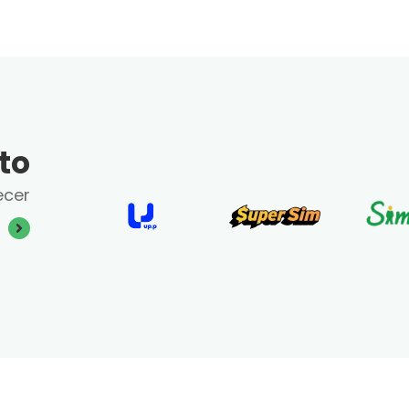
to
ecer