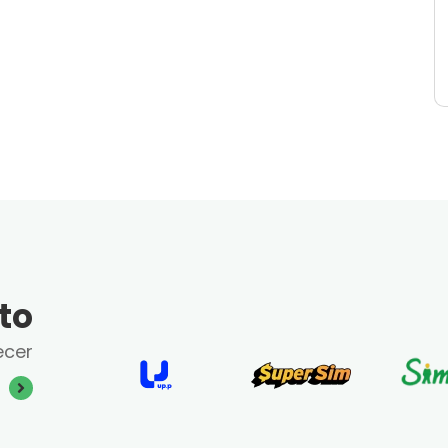
to
ecer