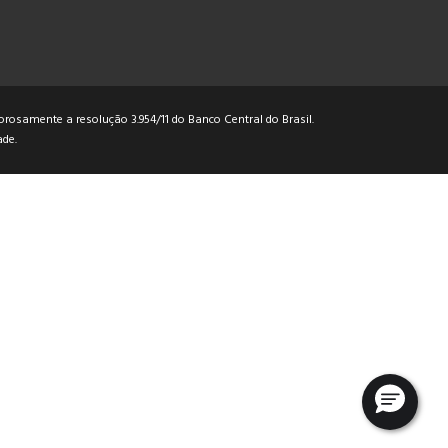
rosamente a resolução 3.954/11 do Banco Central do Brasil.
ade
.