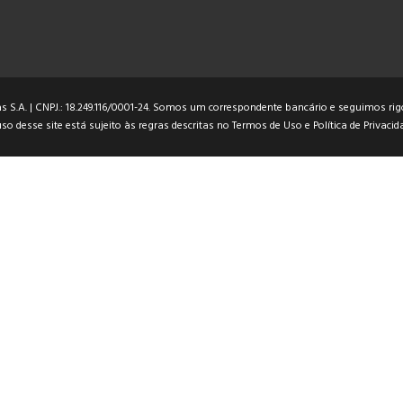
 S.A. | CNPJ.: 18.249.116/0001-24. Somos um correspondente bancário e seguimos rigo
so desse site está sujeito às regras descritas no
Termos de Uso
e
Política de Privacid