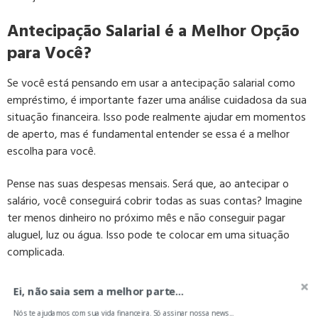
Antecipação Salarial é a Melhor Opção
para Você?
Se você está pensando em usar a antecipação salarial como
empréstimo, é importante fazer uma análise cuidadosa da sua
situação financeira. Isso pode realmente ajudar em momentos
de aperto, mas é fundamental entender se essa é a melhor
escolha para você.
Pense nas suas despesas mensais. Será que, ao antecipar o
salário, você conseguirá cobrir todas as suas contas? Imagine
ter menos dinheiro no próximo mês e não conseguir pagar
aluguel, luz ou água. Isso pode te colocar em uma situação
complicada.
Outro ponto a considerar é a frequência com que você
Ei, não saia sem a melhor parte...
precisará dessa antecipação. É algo pontual ou pode se tornar
Nós te ajudamos com sua vida financeira. Só assinar nossa news...