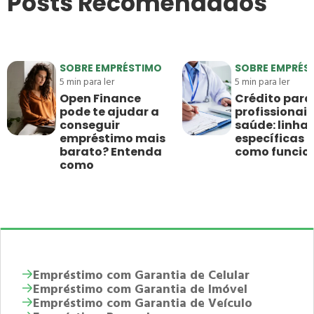
Posts Recomendados
SOBRE EMPRÉSTIMO
SOBRE EMPRÉS
5
min para ler
5
min para ler
Open Finance
Crédito para
pode te ajudar a
profissionais
conseguir
saúde: linha
empréstimo mais
específicas e
barato? Entenda
como funci
como
Empréstimo com Garantia de Celular
Empréstimo com Garantia de Imóvel
Empréstimo com Garantia de Veículo