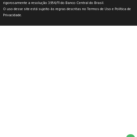
rigorosamente a resolução 3.954/11 do Banco Central do Brasil.
O uso desse site está sujeito às regras descritas no
Termos de Uso
e
Política de
Privacidade
.