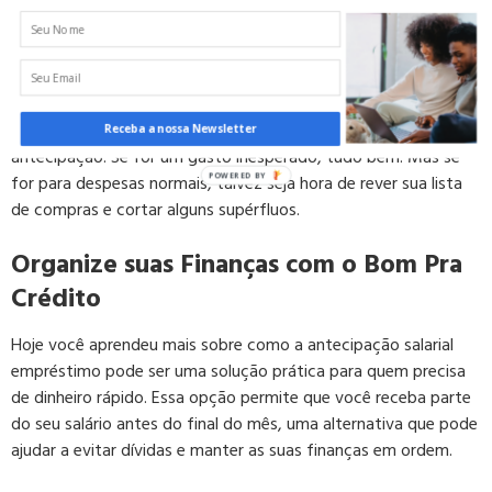
um hábito? Se for algo que você acaba fazendo sempre,
talvez seja hora de reorganizar seu orçamento. Ver onde dá
para economizar ou até renegociar dívidas pode ser mais
eficaz no longo prazo.
Reflita também sobre por que você está precisando dessa
Receba a nossa Newsletter
antecipação. Se for um gasto inesperado, tudo bem. Mas se
for para despesas normais, talvez seja hora de rever sua lista
POWERED BY
de compras e cortar alguns supérfluos.
Organize suas Finanças com o Bom Pra
Crédito
Hoje você aprendeu mais sobre como a antecipação salarial
empréstimo pode ser uma solução prática para quem precisa
de dinheiro rápido. Essa opção permite que você receba parte
do seu salário antes do final do mês, uma alternativa que pode
ajudar a evitar dívidas e manter as suas finanças em ordem.