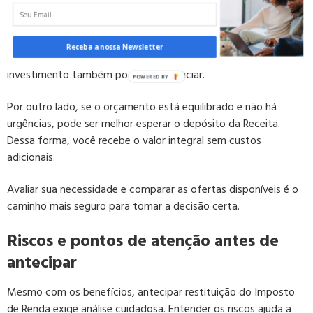
Se você tem dívidas com juros altos, como cartão de crédito
ou cheque especial, antecipar pode gerar economia imediata.
Receba a nossa Newsletter
Além disso, quem encontra boas oportunidades de
investimento também pode se beneficiar.
Por outro lado, se o orçamento está equilibrado e não há
urgências, pode ser melhor esperar o depósito da Receita.
Dessa forma, você recebe o valor integral sem custos
adicionais.
Avaliar sua necessidade e comparar as ofertas disponíveis é o
caminho mais seguro para tomar a decisão certa.
Riscos e pontos de atenção antes de
antecipar
Mesmo com os benefícios, antecipar restituição do Imposto
de Renda exige análise cuidadosa. Entender os riscos ajuda a