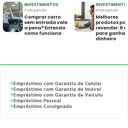
INVESTIMENTOS
INVESTIMENTO
7
min para ler
6
min para ler
Comprar carro
Melhores
sem entrada vale
produtos pa
a pena? Entenda
revender: 9 d
como funciona
para ganhar
dinheiro
Empréstimo com Garantia de Celular
Empréstimo com Garantia de Imóvel
Empréstimo com Garantia de Veículo
Empréstimo Pessoal
Empréstimo Consignado