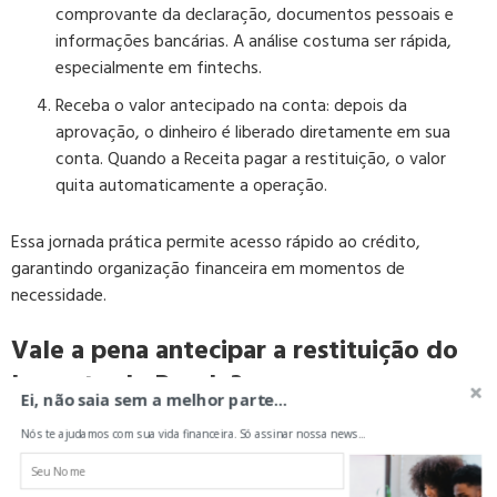
comprovante da declaração, documentos pessoais e
informações bancárias. A análise costuma ser rápida,
especialmente em fintechs.
Receba o valor antecipado na conta:
depois da
aprovação, o dinheiro é liberado diretamente em sua
conta. Quando a Receita pagar a restituição, o valor
quita automaticamente a operação.
Essa jornada prática permite acesso rápido ao crédito,
garantindo organização financeira em momentos de
necessidade.
Vale a pena antecipar a restituição do
Imposto de Renda?
Ei, não saia sem a melhor parte...
A decisão de
antecipar restituição do Imposto de Renda
Nós te ajudamos com sua vida financeira. Só assinar nossa news...
depende do momento financeiro de cada pessoa. Em alguns
casos, o adiantamento é extremamente vantajoso.