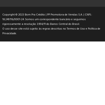
Copyright © 2023 Bom Pra Crédito | PP Promotora de Vendas S.A. | CNPJ.:
18.249.116/0001-24. Somos um correspondente bancário e seguimos
rigorosamente a resolução 3.954/11 do Banco Central do Brasil.
O uso desse site está sujeito às regras descritas no
Termos de Uso
e
Política de
Privacidade
.