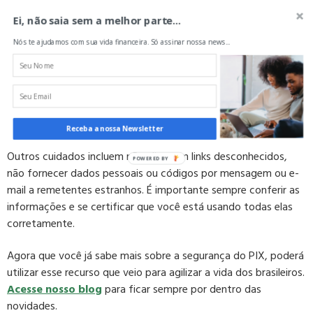
Ei, não saia sem a melhor parte...
Cuidados de segurança que devem ser tomados
Nós te ajudamos com sua vida financeira. Só assinar nossa news...
Os cuidados a serem tomados continuam os mesmos ao lidar
com transações bancárias. É aconselhado que você só realize
esse tipo de procedimento se tiver confiança no ambiente
utilizado. Se houver qualquer dúvida quanto a isso, não repasse
suas informações.
Receba a nossa Newsletter
Outros cuidados incluem não clicar em links desconhecidos,
não fornecer dados pessoais ou códigos por mensagem ou e-
mail a remetentes estranhos. É importante sempre conferir as
informações e se certificar que você está usando todas elas
corretamente.
Agora que você já sabe mais sobre a segurança do PIX, poderá
utilizar esse recurso que veio para agilizar a vida dos brasileiros.
Acesse nosso blog
para ficar sempre por dentro das
novidades.