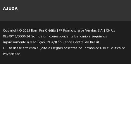
AJUDA
Copyright © 2023 Bom Pra Crédito | PP Promotora de Vendas S.A. | CNPJ.:
18.249.116/0001-24. Somos um correspondente bancário e seguimos
rigorosamente a resolução 3.954/11 do Banco Central do Brasil.
O uso desse site está sujeito às regras descritas no
Termos de Uso
e
Política de
Privacidade
.