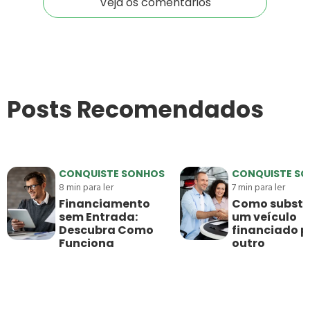
Veja os comentários
Posts Recomendados
CONQUISTE SONHOS
CONQUISTE S
8
min para ler
7
min para ler
Financiamento
Como substit
sem Entrada:
um veículo
Descubra Como
financiado p
Funciona
outro