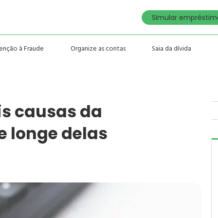
Simular empréstimo
enção à Fraude
Organize as contas
Saia da dívida
is causas da
e longe delas