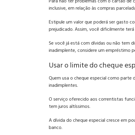
Para não ter problemas com o cartão de c
inclusive, em relação às compras parcelad
Estipule um valor que poderá ser gasto c
prejudicado.
Assim, você dificilmente ter
Se você já está com dívidas ou não tem di
inadimplente, considere um empréstimo p
Usar o limite do cheque esp
Quem usa o cheque especial como parte da
inadimplentes.
O serviço oferecido aos correntistas fu
tem juros altíssimos.
A dívida do cheque especial cresce em po
banco.