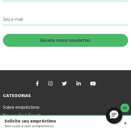
Seu e-mail
CATEGORIAS
Sobre empréstimo
Prevenção à Fraude
Solicite seu empréstimo
Organize as contas
Sem custo e sem compromisso