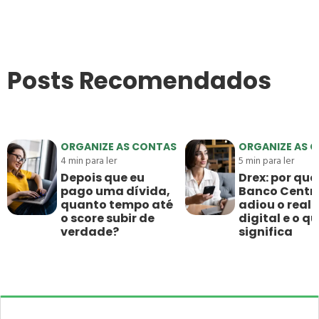
Posts Recomendados
ORGANIZE AS CONTAS
ORGANIZE AS 
4
min para ler
5
min para ler
Depois que eu
Drex: por que
pago uma dívida,
Banco Centr
quanto tempo até
adiou o real
o score subir de
digital e o qu
verdade?
significa