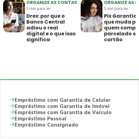
ORGANIZE AS CONTAS
ORGANIZE AS 
5
min para ler
5
min para ler
Drex: por que o
Pix Garantido
Banco Central
que muda pa
adiou o real
quem compr
digital e o que isso
parcelado s
significa
cartão
Empréstimo com Garantia de Celular
Empréstimo com Garantia de Imóvel
Empréstimo com Garantia de Veículo
Empréstimo Pessoal
Empréstimo Consignado