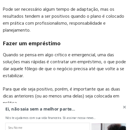
Pode ser necessário algum tempo de adaptação, mas os
resultados tendem a ser positivos quando o plano é colocado
em prática com profissionalismo, responsabilidade e
planejamento.
Fazer um empréstimo
Quando se pensa em algo crítico e emergencial, uma das
soluções mais rápidas é contratar um empréstimo, o que pode
dar aquele fôlego de que o negócio precisa até que volte a se
estabilizar.
Para que ele seja positivo, porém, é importante que as duas
dicas anteriores (ou ao menos uma delas) seja colocada em
prática.
Ei, não saia sem a melhor parte...
Você também pode ter outras ideias de mudança, mas o ideal
Nós te ajudamos com sua vida financeira. Só assinar nossa news...
é que faça algo de diferente da situação atual.