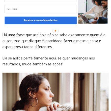
Essa é uma sugestão muito importante, pois apenas contrair
um empréstimo sem ter mudanças na forma de guiar o
negócio pode fazer com que a situação se repita novamente
Receba a nossa Newsletter
dentro de algum tempo.
Há uma frase que até hoje não se sabe exatamente quem é o
autor, mas que diz que é insanidade fazer a mesma coisa e
esperar resultados diferentes.
Ela se aplica perfeitamente aqui: se quer mudanças nos
resultados, mude também as ações!