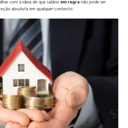
alhar com a ideia de que salário
em regra
não pode ser
teção absoluta em qualquer contexto.