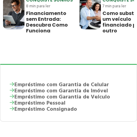
8
min para ler
7
min para ler
Financiamento
Como substit
sem Entrada:
um veículo
Descubra Como
financiado p
Funciona
outro
Empréstimo com Garantia de Celular
Empréstimo com Garantia de Imóvel
Empréstimo com Garantia de Veículo
Empréstimo Pessoal
Empréstimo Consignado