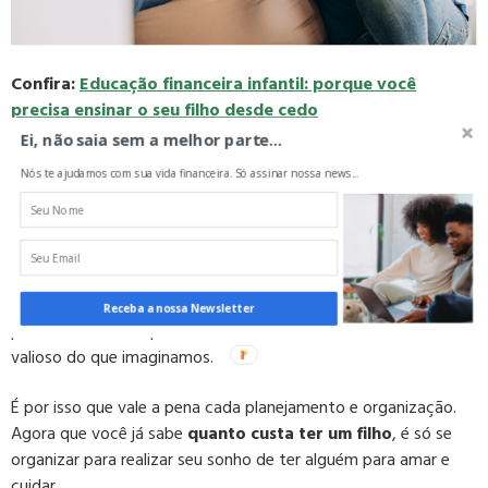
Confira:
Educação financeira infantil: porque você
precisa ensinar o seu filho desde cedo
Ei, não saia sem a melhor parte...
Já calculou quanto custa ter um filho? Então
Nós te ajudamos com sua vida financeira. Só assinar nossa news...
planeje-se
É importante mencionar que filhos não devem ser encarados
como um código de barras.
Acompanhar o desenvolvimento, as brincadeiras, as primeiras
Receba a nossa Newsletter
palavras e tudo o que envolve o crescimento é muito mais
valioso do que imaginamos.
É por isso que vale a pena cada planejamento e organização.
Agora que você já sabe
quanto custa ter um filho
, é só se
organizar para realizar seu sonho de ter alguém para amar e
cuidar.