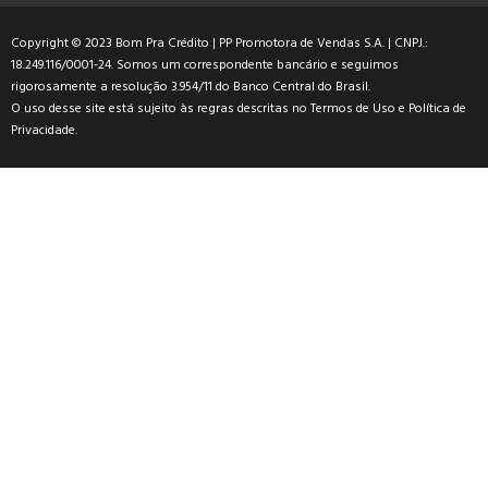
Copyright © 2023 Bom Pra Crédito | PP Promotora de Vendas S.A. | CNPJ.:
18.249.116/0001-24. Somos um correspondente bancário e seguimos
rigorosamente a resolução 3.954/11 do Banco Central do Brasil.
O uso desse site está sujeito às regras descritas no
Termos de Uso
e
Política de
Privacidade
.