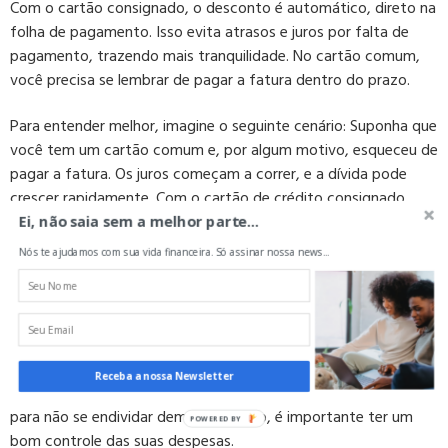
Com o cartão consignado, o desconto é automático, direto na
folha de pagamento. Isso evita atrasos e juros por falta de
pagamento, trazendo mais tranquilidade. No cartão comum,
você precisa se lembrar de pagar a fatura dentro do prazo.
Para entender melhor, imagine o seguinte cenário: Suponha que
você tem um cartão comum e, por algum motivo, esqueceu de
pagar a fatura. Os juros começam a correr, e a dívida pode
crescer rapidamente. Com o cartão de crédito consignado,
isso não acontece, pois o pagamento é feito
Ei, não saia sem a melhor parte...
automaticamente, direto do seu salário.
Nós te ajudamos com sua vida financeira. Só assinar nossa news...
Cuidados ao Usar um Cartão de Crédito
Consignado
Mesmo com o cartão de crédito consignado sendo uma ótima
Receba a nossa Newsletter
ferramenta para organizar suas finanças, é preciso ter cuidado
para não se endividar demais. Primeiro, é importante ter um
bom controle das suas despesas.