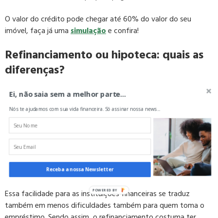
O valor do crédito pode chegar até 60% do valor do seu
imóvel, faça já uma
simulação
e confira!
Refinanciamento ou hipoteca: quais as
diferenças?
Resumindo, os dois são modalidades de empréstimo com
Ei, não saia sem a melhor parte...
garantia de imóvel. Entretanto, o contrato de cada uma delas
Nós te ajudamos com sua vida financeira. Só assinar nossa news...
é diferente.
Enquanto um possui um contrato de alienação fiduciária,
sendo mais fácil para o banco tomar o bem em caso de
inadimplência, o outro é mais burocrático e requer recursos
judiciais.
Receba a nossa Newsletter
Essa facilidade para as instituições financeiras se traduz
POWERED BY
também em menos dificuldades também para quem toma o
empréstimo. Sendo assim, o refinanciamento costuma ter