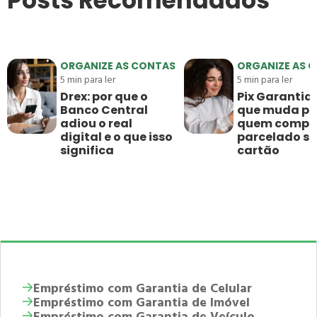
Posts Recomendados
ORGANIZE AS CONTAS
ORGANIZE AS 
5
min para ler
5
min para ler
Drex: por que o
Pix Garantido
Banco Central
que muda pa
adiou o real
quem compr
digital e o que isso
parcelado s
significa
cartão
Empréstimo com Garantia de Celular
Empréstimo com Garantia de Imóvel
Empréstimo com Garantia de Veículo