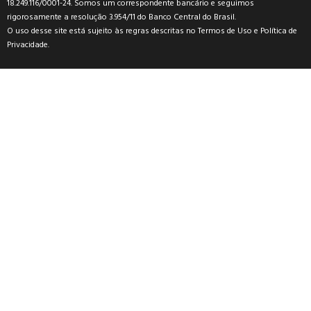
18.249.116/0001-24. Somos um correspondente bancário e seguimos
rigorosamente a resolução 3.954/11 do Banco Central do Brasil.
O uso desse site está sujeito às regras descritas no
Termos de Uso
e
Política de
Privacidade
.