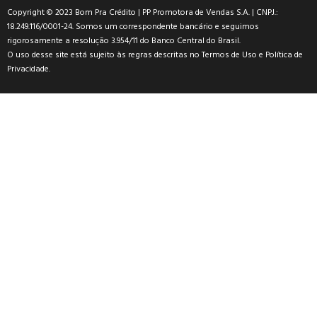
Copyright © 2023 Bom Pra Crédito | PP Promotora de Vendas S.A. | CNPJ.:
18.249.116/0001-24. Somos um correspondente bancário e seguimos
rigorosamente a resolução 3.954/11 do Banco Central do Brasil.
O uso desse site está sujeito às regras descritas no
Termos de Uso
e
Política de
Privacidade
.