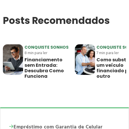
Posts Recomendados
CONQUISTE SONHOS
CONQUISTE S
8
min para ler
7
min para ler
Financiamento
Como substit
sem Entrada:
um veículo
Descubra Como
financiado p
Funciona
outro
Empréstimo com Garantia de Celular