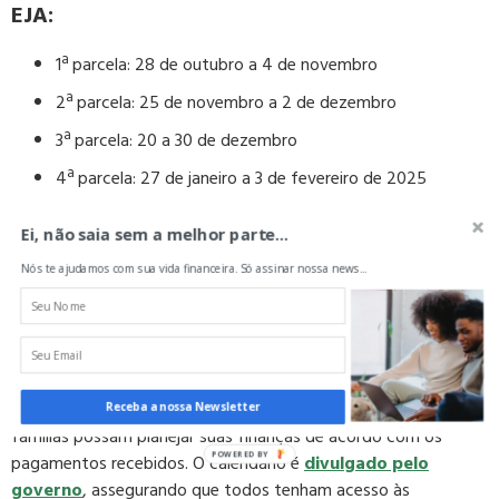
EJA:
1ª parcela: 28 de outubro a 4 de novembro
2ª parcela: 25 de novembro a 2 de dezembro
3ª parcela: 20 a 30 de dezembro
4ª parcela: 27 de janeiro a 3 de fevereiro de 2025
Incentivo-Conclusão e Incentivo-Enem:
Ei, não saia sem a melhor parte...
Nós te ajudamos com sua vida financeira. Só assinar nossa news...
Esses pagamentos são destinados a estudantes aprovados no
ensino médio e àqueles que realizarem as provas do Enem. As
datas para todos os beneficiários são de 20 a 27 de fevereiro
de 2025.
Essas datas são essenciais para que os estudantes e suas
Receba a nossa Newsletter
famílias possam planejar suas finanças de acordo com os
pagamentos recebidos. O calendário é
divulgado pelo
governo
, assegurando que todos tenham acesso às