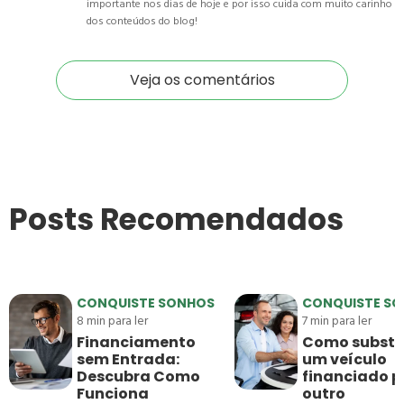
importante nos dias de hoje e por isso cuida com muito carinho
dos conteúdos do blog!
Veja os comentários
Posts Recomendados
CONQUISTE SONHOS
CONQUISTE S
8
min para ler
7
min para ler
Financiamento
Como substit
sem Entrada:
um veículo
Descubra Como
financiado p
Funciona
outro