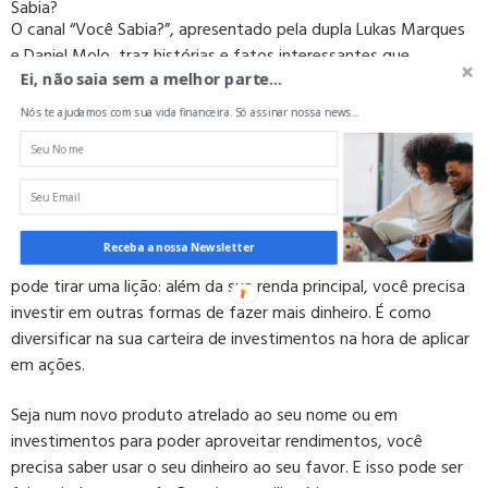
O canal “Você Sabia?”, apresentado pela dupla Lukas Marques
e Daniel Molo, traz histórias e fatos interessantes que
Ei, não saia sem a melhor parte...
despertam a curiosidade do público – que já soma mais de 33
milhões de inscritos.
Nós te ajudamos com sua vida financeira. Só assinar nossa news...
A dupla tem também um jogo lançado e livros. Segundo o site
youtubers, o
patrimônio acumulado estimado
do canal nos
últimos 90 dias pode chegar a $ 495 mil dólares.
Receba a nossa Newsletter
Por esses exemplos de youtubers e jovens milionários você
pode tirar uma lição: além da sua renda principal, você precisa
investir em outras formas de fazer mais dinheiro. É como
diversificar na sua carteira de investimentos na hora de aplicar
em ações.
Seja num novo produto atrelado ao seu nome ou em
investimentos para poder aproveitar rendimentos, você
precisa saber usar o seu dinheiro ao seu favor. E isso pode ser