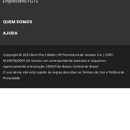
Empréstimo FGTS
QUEM SOMOS
AJUDA
Copyright © 2023 Bom Pra Crédito | PP Promotora de Vendas S.A. | CNPJ.:
18.249.116/0001-24. Somos um correspondente bancário e seguimos
rigorosamente a resolução 3.954/11 do Banco Central do Brasil.
O uso desse site está sujeito às regras descritas no
Termos de Uso
e
Política de
Privacidade
.