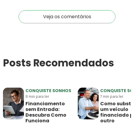
Veja os comentários
Posts Recomendados
CONQUISTE SONHOS
CONQUISTE S
8
min para ler
7
min para ler
Financiamento
Como substit
sem Entrada:
um veículo
Descubra Como
financiado p
Funciona
outro