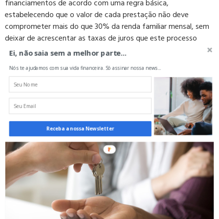
financiamentos de acordo com uma regra básica,
estabelecendo que o valor de cada prestação não deve
comprometer mais do que 30% da renda familiar mensal, sem
deixar de acrescentar as taxas de juros que este processo
envolve, definindo.
Ei, não saia sem a melhor parte...
Nós te ajudamos com sua vida financeira. Só assinar nossa news...
A partir disso, a Caixa irá definir a renda mínima necessária para
financiar um imóvel.
Receba a nossa Newsletter