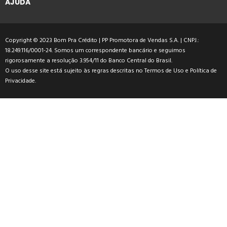
AJUDA
Copyright © 2023 Bom Pra Crédito | PP Promotora de Vendas S.A. | CNPJ.:
18.249.116/0001-24. Somos um correspondente bancário e seguimos
rigorosamente a resolução 3.954/11 do Banco Central do Brasil.
O uso desse site está sujeito às regras descritas no
Termos de Uso
e
Política de
Privacidade
.