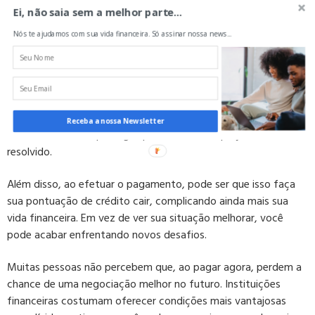
Ei, não saia sem a melhor parte...
Quando você pensa em pagar dívidas caducadas, é importante
avaliar as consequências desse ato. Ao quitar uma dívida que já
Nós te ajudamos com sua vida financeira. Só assinar nossa news...
está fora do prazo, você pode acabar reativando essa
cobrança no seu histórico de crédito.
Ao invés de se livrar do problema, a dívida pode voltar a causar
dor de cabeça. Imagine ter dificuldades na hora de conseguir
Receba a nossa Newsletter
um financiamento por algo que você achou que já estava
resolvido.
Além disso, ao efetuar o pagamento, pode ser que isso faça
sua pontuação de crédito cair, complicando ainda mais sua
vida financeira. Em vez de ver sua situação melhorar, você
pode acabar enfrentando novos desafios.
Muitas pessoas não percebem que, ao pagar agora, perdem a
chance de uma negociação melhor no futuro. Instituições
financeiras costumam oferecer condições mais vantajosas