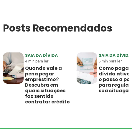
Posts Recomendados
SAIA DA DÍVIDA
SAIA DA DÍVIDA
4
min para ler
5
min para ler
Quando vale a
Como pagar
pena pegar
dívida ativa:
empréstimo?
o passo a pa
Descubra em
para regular
quais situações
sua situação
faz sentido
contratar crédito